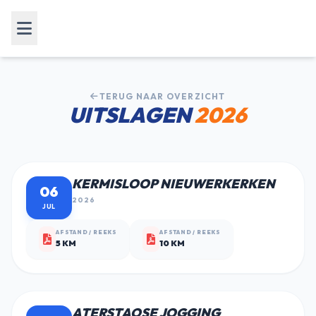
TERUG NAAR OVERZICHT
UITSLAGEN
2026
KERMISLOOP NIEUWERKERKEN
06
2026
JUL
AFSTAND / REEKS
AFSTAND / REEKS
5 KM
10 KM
ATERSTAOSE JOGGING