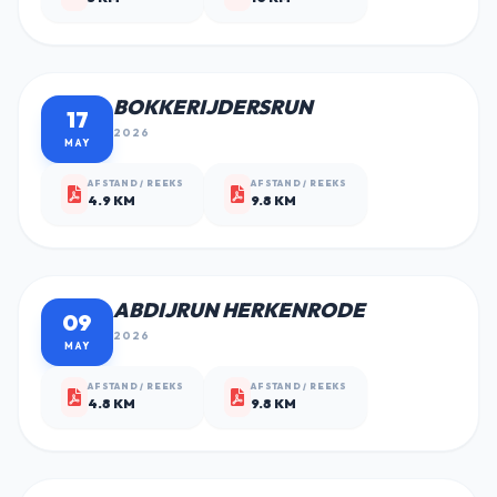
BOKKERIJDERSRUN
17
2026
MAY
AFSTAND / REEKS
AFSTAND / REEKS
4.9 KM
9.8 KM
ABDIJRUN HERKENRODE
09
2026
MAY
AFSTAND / REEKS
AFSTAND / REEKS
4.8 KM
9.8 KM