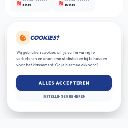
AFSTAND / REEKS
AFSTAND / REEKS
5 KM
10 KM
MIDWINTERJOGGING KIEWIT
01
COOKIES?
2026
FEB
Wij gebruiken cookies om je surfervaring te
AFSTAND / REEKS
AFSTAND / REEKS
5 KM
10 KM
verbeteren en anonieme statistieken bij te houden
voor het klassement. Ga je hiermee akkoord?
ALLES ACCEPTEREN
INSTELLINGEN BEHEREN