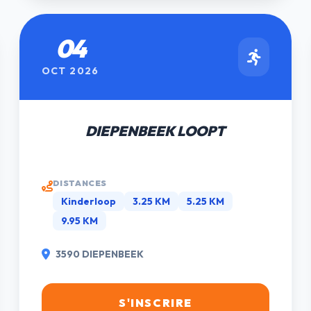
04
OCT 2026
DIEPENBEEK LOOPT
DISTANCES
Kinderloop
3.25 KM
5.25 KM
9.95 KM
3590 DIEPENBEEK
S'INSCRIRE