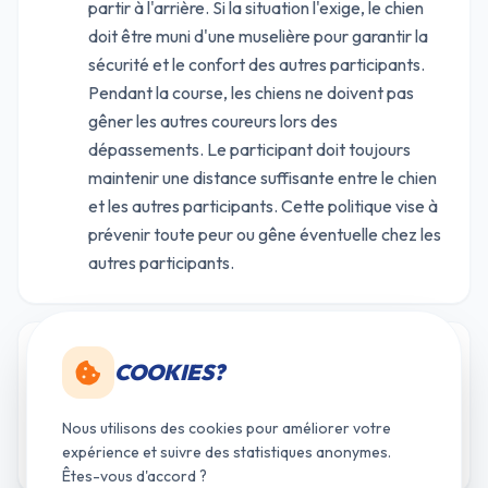
partir à l'arrière. Si la situation l'exige, le chien
doit être muni d'une muselière pour garantir la
sécurité et le confort des autres participants.
Pendant la course, les chiens ne doivent pas
gêner les autres coureurs lors des
dépassements. Le participant doit toujours
maintenir une distance suffisante entre le chien
et les autres participants. Cette politique vise à
prévenir toute peur ou gêne éventuelle chez les
autres participants.
Des points pour le classement général sont
COOKIES?
19
attribués uniquement aux participants qui
franchissent la ligne d’arrivée. Ne pas terminer
Nous utilisons des cookies pour améliorer votre
= DNF (Did Not Finish) et n’apporte aucun point.
expérience et suivre des statistiques anonymes.
Êtes-vous d'accord ?