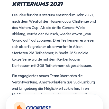
KRITERIUMS 2021
Die Idee für das Kriterium entstand im Jahr 2021,
nach dem Wegfall der Haspengouw Challenge und
des Victors Cup. Als die dritte Corona-Welle
abklang, wuchs der Wunsch, wieder etwas „von
Grund auf“ aufzubauen. Drei Testrennen erwiesen
sich als erfolgreicher als erwartet: In Alken
starteten 216 Teilnehmer, in Boekt 283 und die
kurze Serie wurde mit dem Kerkenloop in
Kortessem mit 305 Teilnehmern abgeschlossen.
Ein engagiertes neues Team übernahm die
Verantwortung, Amateurläufern aus Süd-Limburg
und Umgebung die Möglichkeit zu bieten, ihren
Lieblingssport auf einem halbkompetitiven Niveau
in ihrer eigenen Region auszuüben. Wir haben uns
bewusst für einen kleinteiligen Ansatz entschieden,
COOKIES?