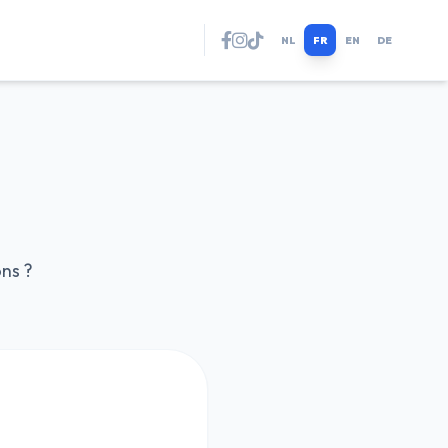
NL
FR
EN
DE
ns ?